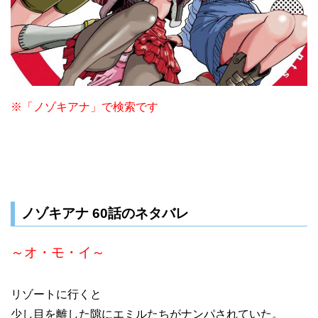
※「ノゾキアナ」で検索です
ノゾキアナ 60話のネタバレ
～オ・モ・イ～
リゾートに行くと
少し目を離した隙にエミルたちがナンパされていた。