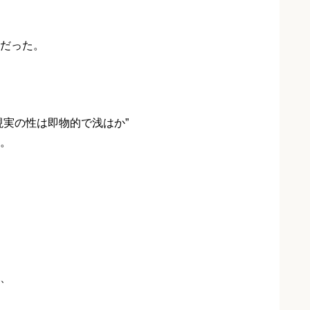
だった。
現実の性は即物的で浅はか”
。
、