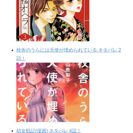
校舎のうらには天使が埋められている ネタバレ 2
話！
幼女戦記(漫画) ネタバレ 4話！