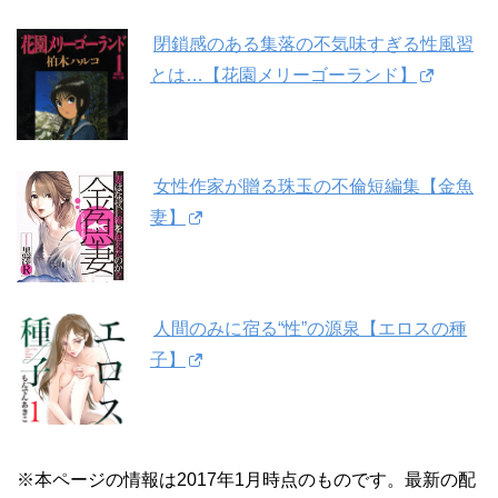
閉鎖感のある集落の不気味すぎる性風習
とは…【花園メリーゴーランド】
女性作家が贈る珠玉の不倫短編集【金魚
妻】
人間のみに宿る“性”の源泉【エロスの種
子】
※本ページの情報は2017年1月時点のものです。最新の配