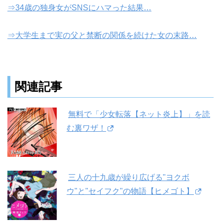
⇒34歳の独身女がSNSにハマった結果…
⇒大学生まで実の父と禁断の関係を続けた女の末路…
関連記事
無料で「少女転落【ネット炎上】」を読
む裏ワザ！
三人の十九歳が繰り広げる"ヨクボ
ウ"と"セイフク"の物語【ヒメゴト】