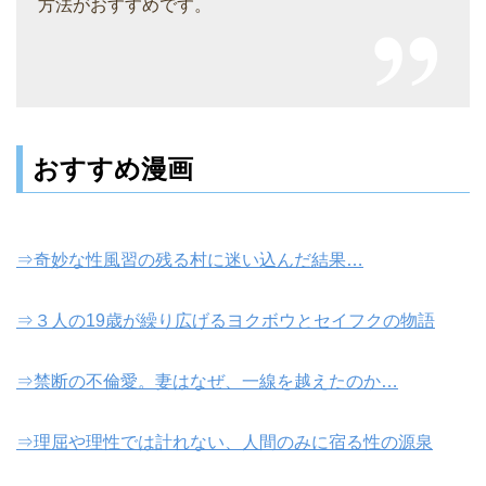
方法がおすすめです。
おすすめ漫画
⇒奇妙な性風習の残る村に迷い込んだ結果…
⇒３人の19歳が繰り広げるヨクボウとセイフクの物語
⇒禁断の不倫愛。妻はなぜ、一線を越えたのか…
⇒理屈や理性では計れない、人間のみに宿る性の源泉