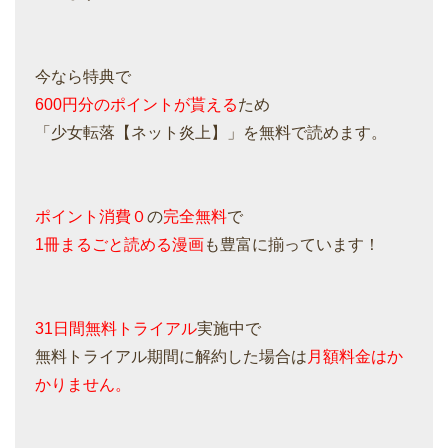
今なら特典で
600円分のポイントが貰える
ため
「少女転落【ネット炎上】」を無料で読めます。
ポイント消費０
の
完全無料
で
1冊まるごと読める漫画
も豊富に揃っています！
31日間無料トライアル
実施中で
無料トライアル期間に解約した場合は
月額料金はか
かりません。