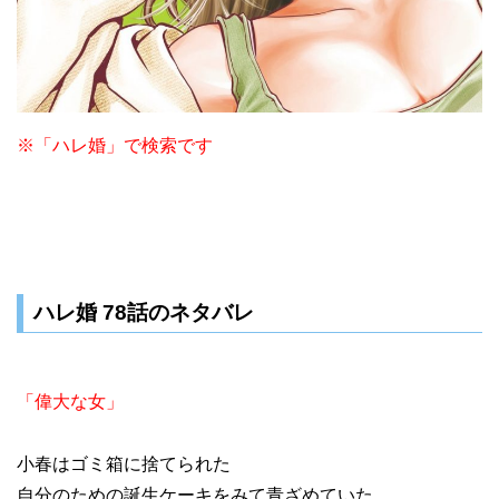
※「ハレ婚」で検索です
ハレ婚 78話のネタバレ
「偉大な女」
小春はゴミ箱に捨てられた
自分のための誕生ケーキをみて青ざめていた。