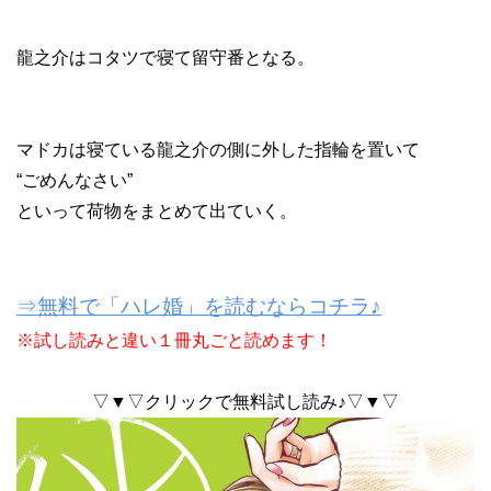
龍之介はコタツで寝て留守番となる。
マドカは寝ている龍之介の側に外した指輪を置いて
“ごめんなさい”
といって荷物をまとめて出ていく。
⇒無料で「ハレ婚」を読むならコチラ♪
※試し読みと違い１冊丸ごと読めます！
▽▼▽クリックで無料試し読み♪▽▼▽