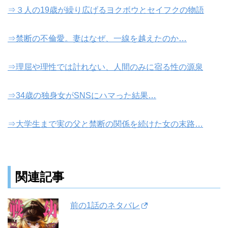
⇒３人の19歳が繰り広げるヨクボウとセイフクの物語
⇒禁断の不倫愛。妻はなぜ、一線を越えたのか…
⇒理屈や理性では計れない、人間のみに宿る性の源泉
⇒34歳の独身女がSNSにハマった結果…
⇒大学生まで実の父と禁断の関係を続けた女の末路…
関連記事
前の1話のネタバレ