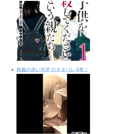
相姦の赤い河岸 のネタバレ 6巻！