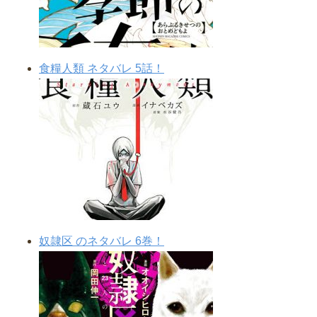
食糧人類 ネタバレ 5話！
奴隷区 のネタバレ 6巻！