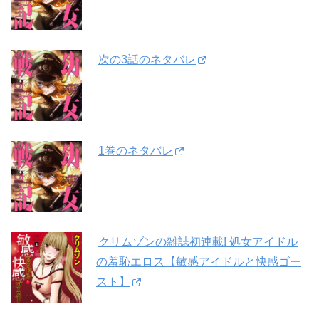
次の3話のネタバレ
1巻のネタバレ
クリムゾンの雑誌初連載! 処女アイドル
の羞恥エロス【敏感アイドルと快感ゴー
スト】