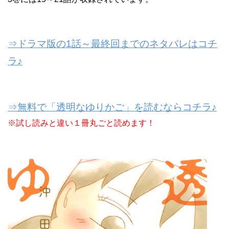
⇒ドラマ版の1話～最終回までのネタバレはコチ
ラ♪
⇒無料で「透明なゆりかご」を読むならコチラ♪
※試し読みと違い１冊丸ごと読めます！