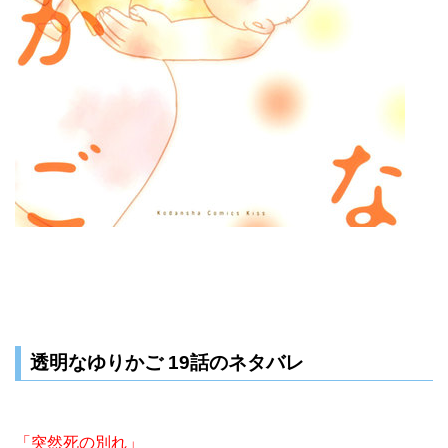
透明なゆりかご 19話のネタバレ
「突然死の別れ」