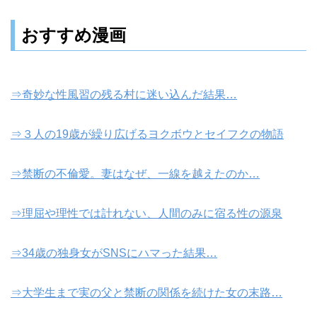
おすすめ漫画
⇒奇妙な性風習の残る村に迷い込んだ結果…
⇒３人の19歳が繰り広げるヨクボウとセイフクの物語
⇒禁断の不倫愛。妻はなぜ、一線を越えたのか…
⇒理屈や理性では計れない、人間のみに宿る性の源泉
⇒34歳の独身女がSNSにハマった結果…
⇒大学生まで実の父と禁断の関係を続けた女の末路…