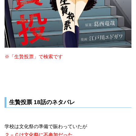
※「生贄投票」で検索です
生贄投票 18話のネタバレ
学校は文化祭の準備で賑わっていたが
２－Ｃは文化祭に不参加だった。