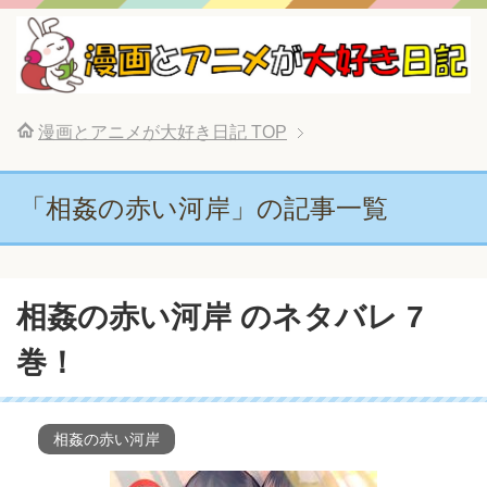
漫画とアニメが大好き日記
TOP
「相姦の赤い河岸」の記事一覧
相姦の赤い河岸 のネタバレ 7
巻！
相姦の赤い河岸