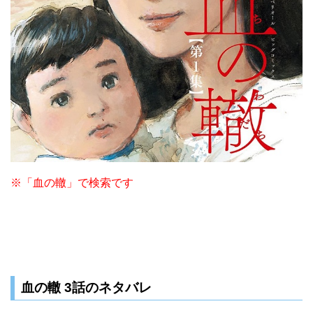
※「血の轍」で検索です
血の轍 3話のネタバレ