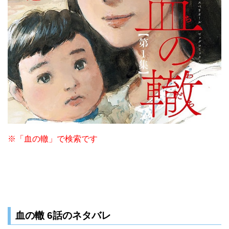
※「血の轍」で検索です
血の轍 6話のネタバレ