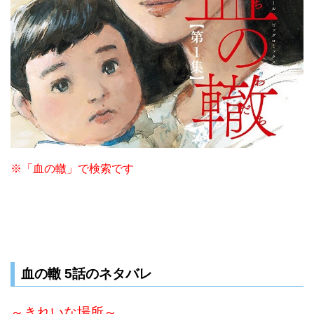
※「血の轍」で検索です
血の轍 5話のネタバレ
～きれいな場所～