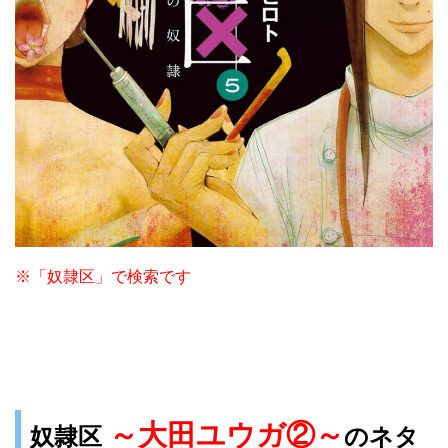
※「奴隷区」で検索です
～大田ユウガ②～
奴隷区
のネタ