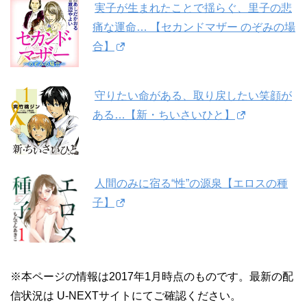
実子が生まれたことで揺らぐ、里子の悲
痛な運命… 【セカンドマザー のぞみの場
合】
守りたい命がある、取り戻したい笑顔が
ある…【新・ちいさいひと】
人間のみに宿る“性”の源泉【エロスの種
子】
※本ページの情報は2017年1月時点のものです。最新の配
信状況は U-NEXTサイトにてご確認ください。