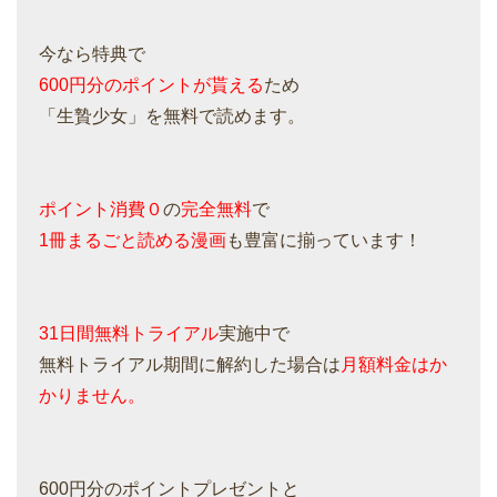
今なら特典で
600円分のポイントが貰える
ため
「生贄少女」を無料で読めます。
ポイント消費０
の
完全無料
で
1冊まるごと読める漫画
も豊富に揃っています！
31日間無料トライアル
実施中で
無料トライアル期間に解約した場合は
月額料金はか
かりません。
600円分のポイントプレゼントと