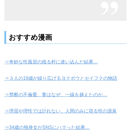
おすすめ漫画
⇒奇妙な性風習の残る村に迷い込んだ結果…
⇒３人の19歳が繰り広げるヨクボウとセイフクの物語
⇒禁断の不倫愛。妻はなぜ、一線を越えたのか…
⇒理屈や理性では計れない、人間のみに宿る性の源泉
⇒34歳の独身女がSNSにハマった結果…