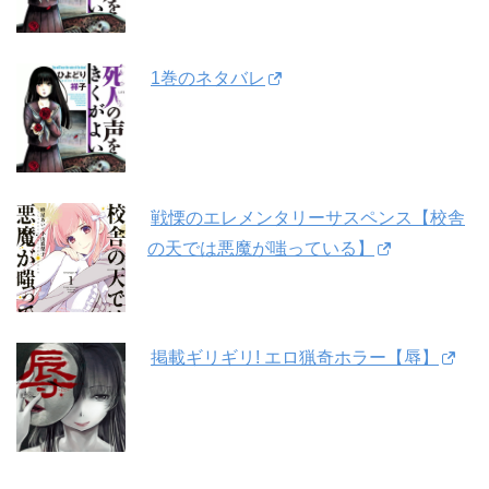
1巻のネタバレ
戦慄のエレメンタリーサスペンス【校舎
の天では悪魔が嗤っている】
掲載ギリギリ! エロ猟奇ホラー【辱】