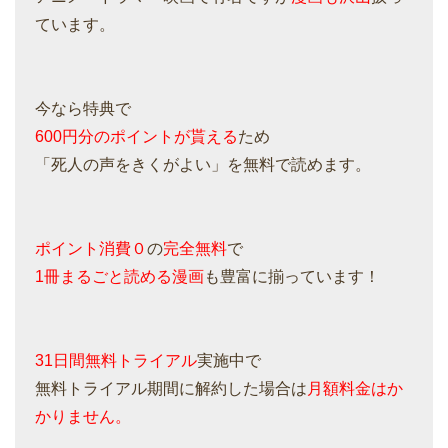
ています。
今なら特典で
600円分のポイントが貰える
ため
「死人の声をきくがよい」を無料で読めます。
ポイント消費０
の
完全無料
で
1冊まるごと読める漫画
も豊富に揃っています！
31日間無料トライアル
実施中で
無料トライアル期間に解約した場合は
月額料金はか
かりません。