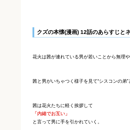
クズの本懐(漫画) 12話のあらすじと
花火は茜が連れている男が若いことから無理や
茜と男がいちゃつく様子を見て“シスコンの弟
茜は花火たちに軽く挨拶して
「内緒でお互い」
と言って男に手を引かれていく。