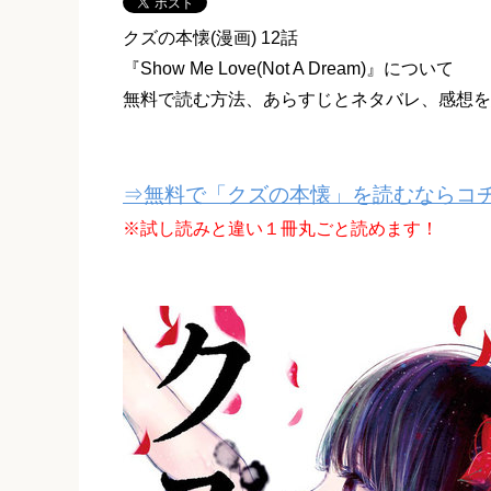
クズの本懐(漫画) 12話
『Show Me Love(Not A Dream)』について
無料で読む方法、あらすじとネタバレ、感想を
⇒無料で「クズの本懐」を読むならコチ
※試し読みと違い１冊丸ごと読めます！