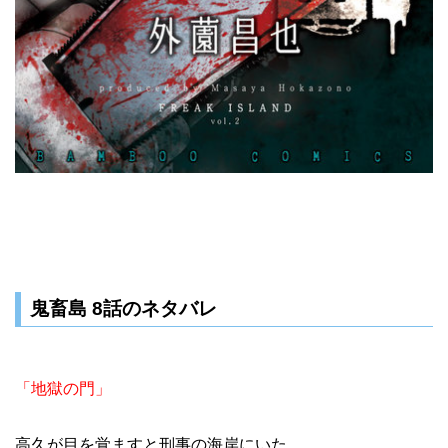
鬼畜島 8話のネタバレ
「地獄の門」
高久が目を覚ますと刑事の海岸にいた。