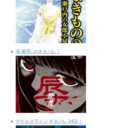
辱-断罪- のネタバレ！
デビルズライン ネタバレ 24話！