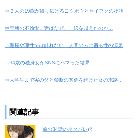
⇒３人の19歳が繰り広げるヨクボウとセイフクの物語
⇒禁断の不倫愛。妻はなぜ、一線を越えたのか…
⇒理屈や理性では計れない、人間のみに宿る性の源泉
⇒34歳の独身女がSNSにハマった結果…
⇒大学生まで実の父と禁断の関係を続けた女の末路…
関連記事
前の34話のネタバレ