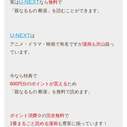
U-NEXT
実は
なら
無料
で
「親なるもの 断崖」を読むことができます。
U-NEXT
は
アニメ・ドラマ・映画で有名ですが
漫画も沢山
扱っ
ています。
今なら特典で
600円分のポイントが貰える
ため
「親なるもの 断崖」を無料で読めます。
ポイント消費０
の
完全無料
で
1冊まるごと読める漫画
も豊富に揃っています！