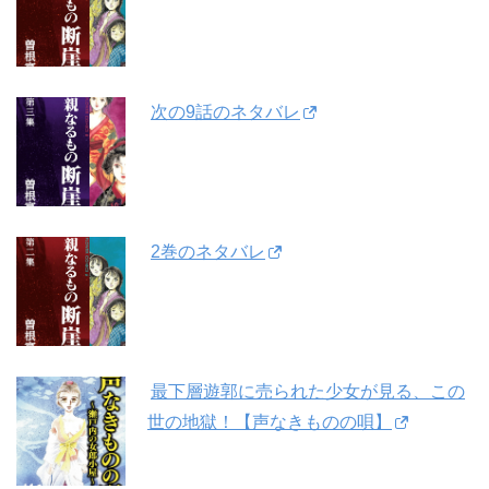
次の9話のネタバレ
2巻のネタバレ
最下層遊郭に売られた少女が見る、この
世の地獄！【声なきものの唄】