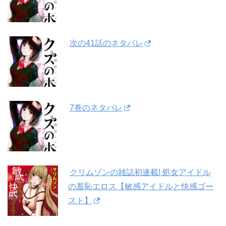
次の41話のネタバレ
7巻のネタバレ
クリムゾンの雑誌初連載! 処女アイドル
の羞恥エロス【敏感アイドルと快感ゴー
スト】