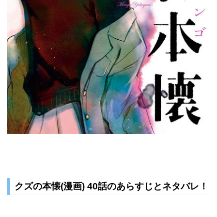
クズの本懐(漫画) 40話のあらすじとネタバレ！