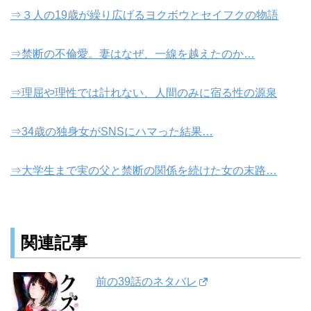
⇒３人の19歳が繰り広げるヨクボウとセイフクの物語
⇒禁断の不倫愛。妻はなぜ、一線を越えたのか…
⇒理屈や理性では計れない、人間のみに宿る性の源泉
⇒34歳の独身女がSNSにハマった結果…
⇒大学生まで実の父と禁断の関係を続けた女の末路…
関連記事
前の39話のネタバレ