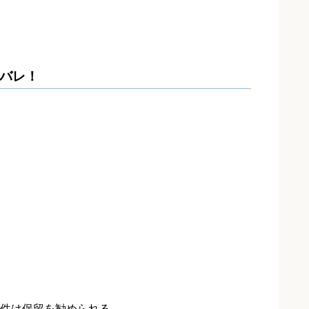
タバレ！
件は保留を勧められる。