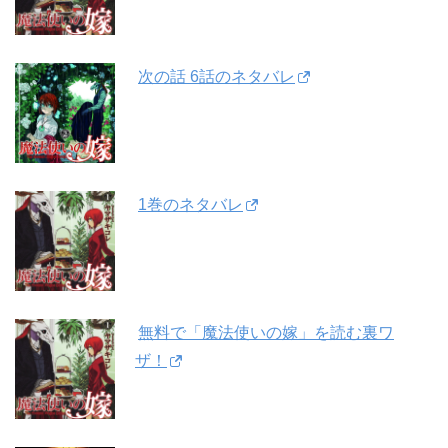
次の話 6話のネタバレ
1巻のネタバレ
無料で「魔法使いの嫁」を読む裏ワ
ザ！