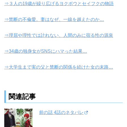
⇒３人の19歳が繰り広げるヨクボウとセイフクの物語
⇒禁断の不倫愛。妻はなぜ、一線を越えたのか…
⇒理屈や理性では計れない、人間のみに宿る性の源泉
⇒34歳の独身女がSNSにハマった結果…
⇒大学生まで実の父と禁断の関係を続けた女の末路…
関連記事
前の話 4話のネタバレ