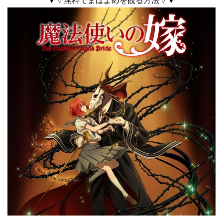
▼▽無料でまほよめを観る方法▽▼