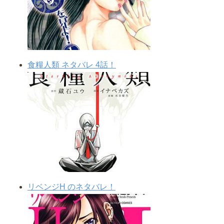
食糧人類 ネタバレ 4話！
リベンジH のネタバレ！