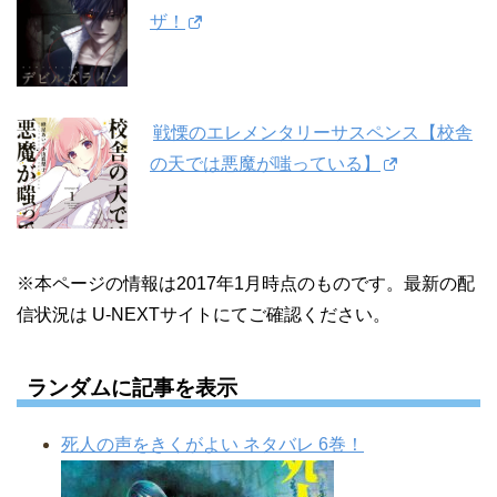
ザ！
戦慄のエレメンタリーサスペンス【校舎
の天では悪魔が嗤っている】
※本ページの情報は2017年1月時点のものです。最新の配
信状況は U-NEXTサイトにてご確認ください。
ランダムに記事を表示
死人の声をきくがよい ネタバレ 6巻！