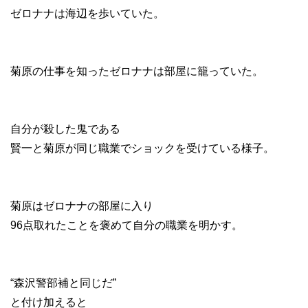
ゼロナナは海辺を歩いていた。
菊原の仕事を知ったゼロナナは部屋に籠っていた。
自分が殺した鬼である
賢一と菊原が同じ職業でショックを受けている様子。
菊原はゼロナナの部屋に入り
96点取れたことを褒めて自分の職業を明かす。
“森沢警部補と同じだ”
と付け加えると