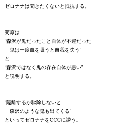
ゼロナナは聞きたくないと抵抗する。
菊原は
“森沢が鬼だったこと自体が不運だった
鬼は一度血を吸うと自我を失う”
と
“森沢ではなく鬼の存在自体が悪い”
と説明する。
“隔離するか駆除しないと
森沢のような鬼も出てくる”
といってゼロナナをCCCに誘う。