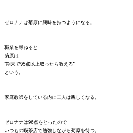
ゼロナナは菊原に興味を持つようになる。
職業を尋ねると
菊原は
“期末で95点以上取ったら教える”
という。
家庭教師をしている内に二人は親しくなる。
ゼロナナは96点をとったので
いつもの喫茶店で勉強しながら菊原を待つ。