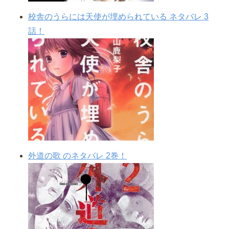
校舎のうらには天使が埋められている ネタバレ 3
話！
外道の歌 のネタバレ 2巻！