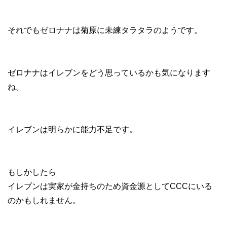
それでもゼロナナは菊原に未練タラタラのようです。
ゼロナナはイレブンをどう思っているかも気になります
ね。
イレブンは明らかに能力不足です。
もしかしたら
イレブンは実家が金持ちのため資金源としてCCCにいる
のかもしれません。