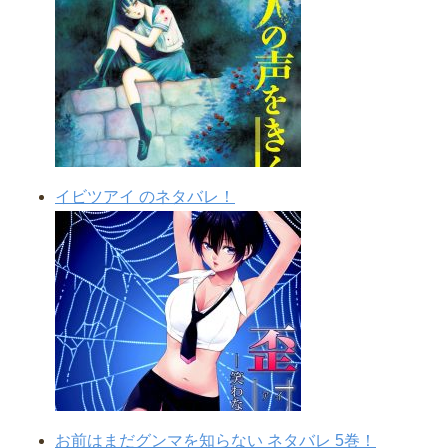
イビツアイ のネタバレ！
お前はまだグンマを知らない ネタバレ 5巻！