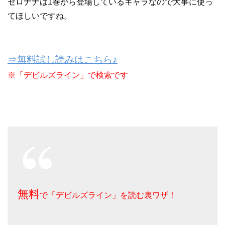
ゼロナナは1巻から登場しているキャラなので大事に使っ
てほしいですね。
⇒無料試し読みはこちら♪
※「デビルズライン」で検索です
無料
で「デビルズライン」を読む裏ワザ！