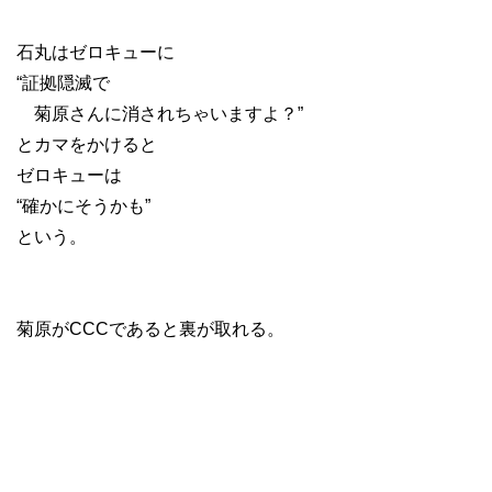
石丸はゼロキューに
“証拠隠滅で
菊原さんに消されちゃいますよ？”
とカマをかけると
ゼロキューは
“確かにそうかも”
という。
菊原がCCCであると裏が取れる。