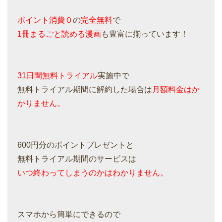
ポイント消費０
の
完全無料
で
1冊まるごと読める漫画
も豊富に揃っています！
31日間無料トライアル
実施中で
無料トライアル期間に解約した場合は
月額料金はか
かりません。
600円分のポイントプレゼントと
無料トライアル期間のサービスは
いつ終わってしまうのかはわかりません。
スマホから簡単にできるので