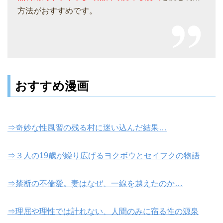
方法がおすすめです。
おすすめ漫画
⇒奇妙な性風習の残る村に迷い込んだ結果…
⇒３人の19歳が繰り広げるヨクボウとセイフクの物語
⇒禁断の不倫愛。妻はなぜ、一線を越えたのか…
⇒理屈や理性では計れない、人間のみに宿る性の源泉