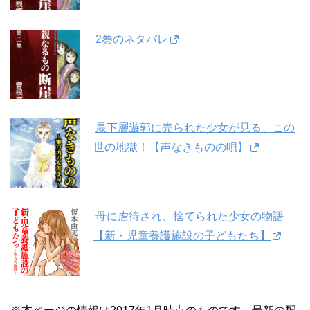
2巻のネタバレ
最下層遊郭に売られた少女が見る、この
世の地獄！【声なきものの唄】
母に虐待され、捨てられた少女の物語
【新・児童養護施設の子どもたち】