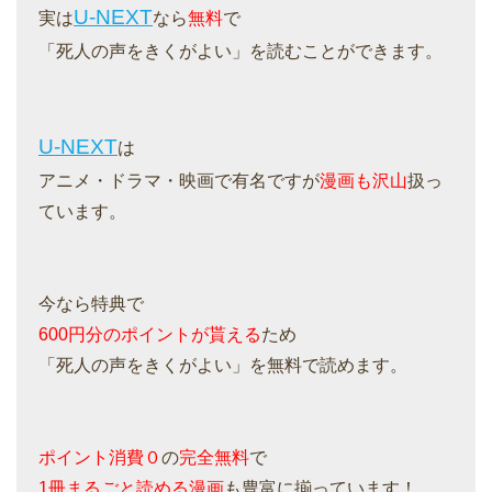
U-NEXT
実は
なら
無料
で
「死人の声をきくがよい」を読むことができます。
U-NEXT
は
アニメ・ドラマ・映画で有名ですが
漫画も沢山
扱っ
ています。
今なら特典で
600円分のポイントが貰える
ため
「死人の声をきくがよい」を無料で読めます。
ポイント消費０
の
完全無料
で
1冊まるごと読める漫画
も豊富に揃っています！