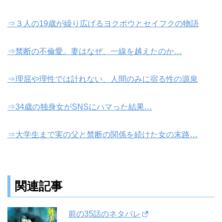
⇒３人の19歳が繰り広げるヨクボウとセイフクの物語
⇒禁断の不倫愛。妻はなぜ、一線を越えたのか…
⇒理屈や理性では計れない、人間のみに宿る性の源泉
⇒34歳の独身女がSNSにハマった結果…
⇒大学生まで実の父と禁断の関係を続けた女の末路…
関連記事
前の35話のネタバレ