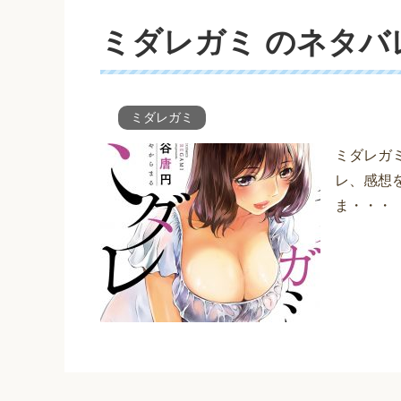
ミダレガミ のネタバ
ミダレガミ
ミダレガ
レ、感想
ま・・・