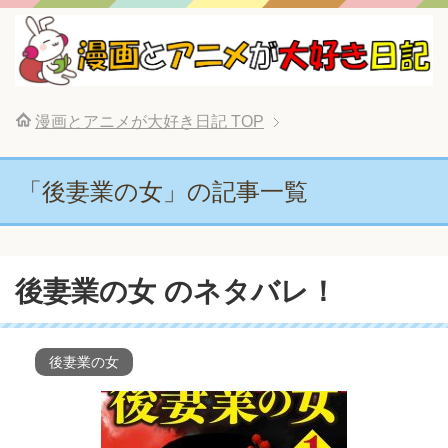
漫画とアニメが大好き日記
TOP
「後妻業の女」の記事一覧
後妻業の女 のネタバレ！
後妻業の女