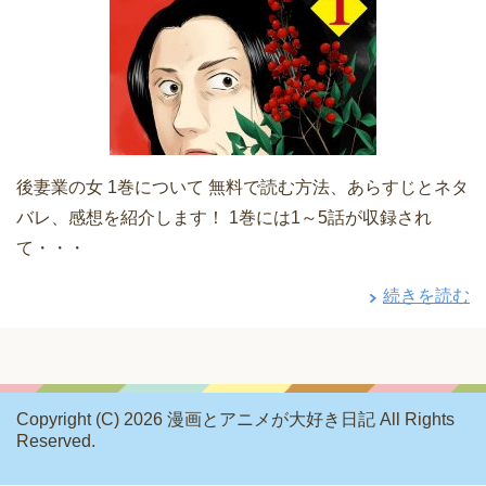
後妻業の女 1巻について 無料で読む方法、あらすじとネタ
バレ、感想を紹介します！ 1巻には1～5話が収録され
て・・・
続きを読む
Copyright (C) 2026 漫画とアニメが大好き日記
All Rights
Reserved.