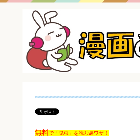
無料
で「鬼虫」を読む裏ワザ！