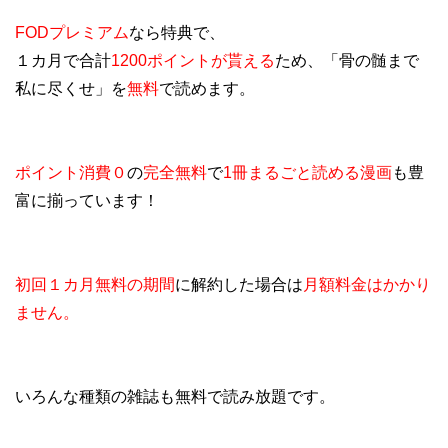
FODプレミアム
なら特典で、
１カ月で合計
1200ポイントが貰える
ため、「骨の髄まで
私に尽くせ」を
無料
で読めます。
ポイント消費０
の
完全無料
で
1冊まるごと読める漫画
も豊
富に揃っています！
初回１カ月無料の期間
に解約した場合は
月額料金はかかり
ません。
いろんな種類の雑誌も無料で読み放題です。