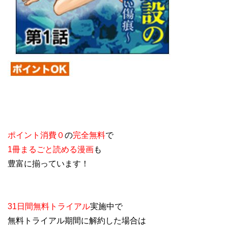
ポイント消費０
の
完全無料
で
1冊まるごと読める漫画
も
豊富に揃っています！
31日間無料トライアル
実施中で
無料トライアル期間に解約した場合は