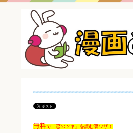
無料
で「恋のツキ」を読む裏ワザ！