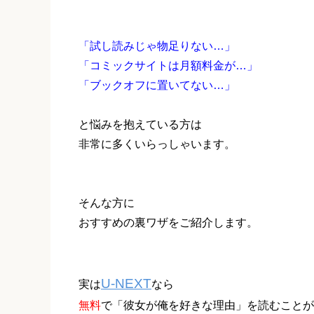
「試し読みじゃ物足りない…」
「コミックサイトは月額料金が…」
「ブックオフに置いてない…」
と悩みを抱えている方は
非常に多くいらっしゃいます。
そんな方に
おすすめの裏ワザをご紹介します。
U-NEXT
実は
なら
無料
で「彼女が俺を好きな理由」を読むことが