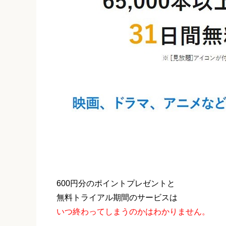
600円分のポイントプレゼントと
無料トライアル期間のサービスは
いつ終わってしまうのかはわかりません。