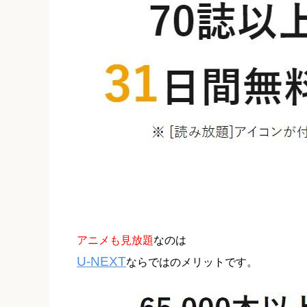
アニメも見放題
なのは
U-NEXT
ならではのメリットです。