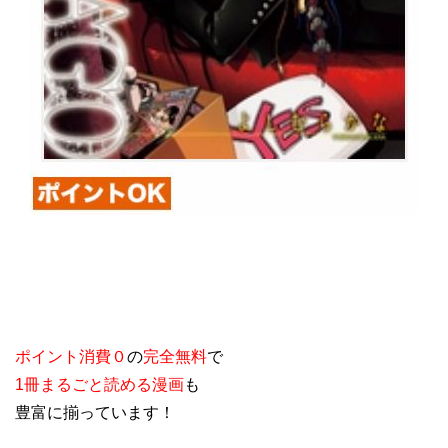
ポイント消費０
の
完全無料
で
1冊まるごと読める漫画
も
豊富に揃っています！