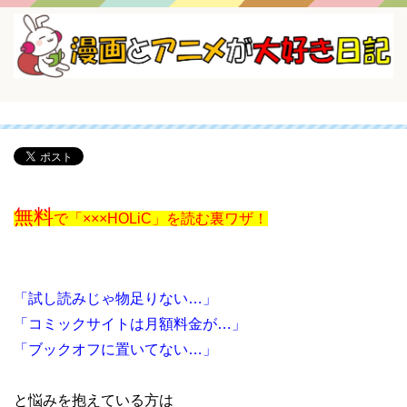
無料
で「×××HOLiC」を読む裏ワザ！
「試し読みじゃ物足りない…」
「コミックサイトは月額料金が…」
「ブックオフに置いてない…」
と悩みを抱えている方は