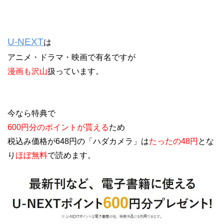
U-NEXT
は
アニメ・ドラマ・映画で有名ですが
漫画も沢山
扱っています。
今なら特典で
600円分のポイントが貰える
ため
税込み価格が648円の「ハダカメラ」は
たったの48円
とな
り
ほぼ無料
で読めます。