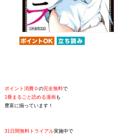
ポイント消費０
の
完全無料
で
1冊まるごと読める漫画
も
豊富に揃っています！
31日間無料トライアル
実施中で