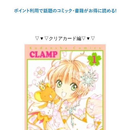
▽▼▽クリアカード編▽▼▽