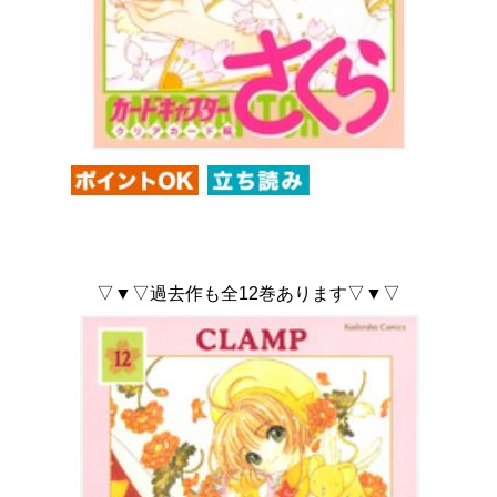
▽▼▽過去作も全12巻あります▽▼▽