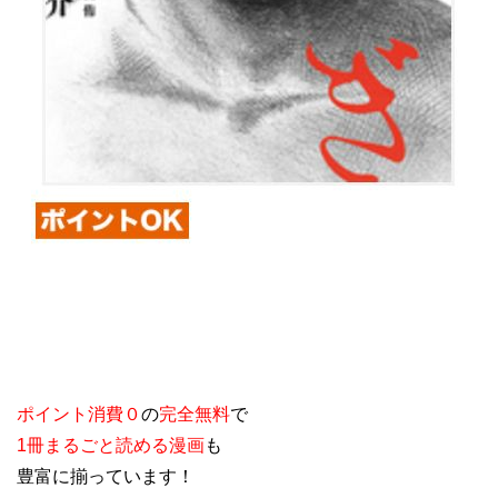
ポイント消費０
の
完全無料
で
1冊まるごと読める漫画
も
豊富に揃っています！